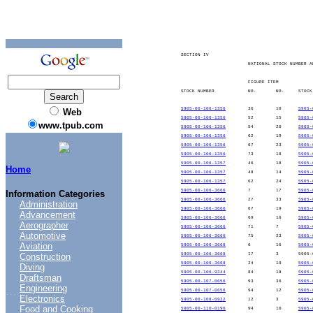
SECTION IV
NATIONAL STOCK NUMBER A
FIGURE ITEM
STOCK NUMBER
NO.
NO.
STOCK
5905-00-106-1356
36
10
5905-
Web
5905-00-106-1356
52
15
5905-
www.tpub.com
5905-00-106-1356
54
20
5905-
5905-00-106-1356
62
19
5905-
5905-00-106-1356
67
23
5905-
5905-00-106-1356
73
18
5905-
5905-00-106-1357
46
18
5905-
Home
5905-00-106-1357
48
14
5905-
5905-00-106-1357
62
24
5905-
5905-00-106-3666
7
17
5905-
Information Categories
5905-00-106-3666
27
33
5905-
Administration
5905-00-106-3666
67
19
5905-
Advancement
5905-00-106-3666
69
16
5905-
Aerographer
5905-00-106-3666
71
7
5905-
Automotive
5905-00-106-3666
75
23
5905-
Aviation
5905-00-106-3668
6
16
5905-
Construction
5905-00-106-3668
17
3
5905-
5905-00-106-3668
24
19
5905-
Diving
5905-00-106-9344
84
18
5905-
Draftsman
5905-00-107-0656
93
36
5905-
Engineering
5905-00-107-0656
94
12
5905-
....
Electronics
5905-00-108-6922
12
3
5905-
Food and Cooking
5905-00-110-0196
94
10
5905-